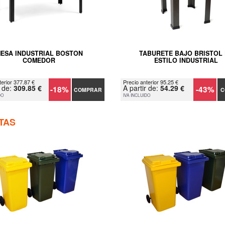
ESA INDUSTRIAL BOSTON
TABURETE BAJO BRISTOL
COMEDOR
ESTILO INDUSTRIAL
terior 377.87 €
Precio anterior 95.25 €
r de:
309.85 €
A partir de:
54.29 €
-18%
-43%
COMPRAR
C
DO
IVA INCLUIDO
TAS