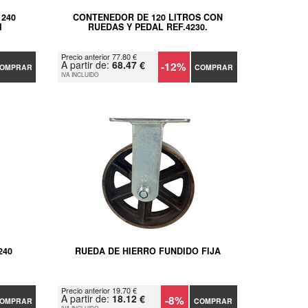
240
CONTENEDOR DE 120 LITROS CON
M
RUEDAS Y PEDAL REF.4230.
Precio anterior 77.80 €
A partir de:
68.47 €
-12%
OMPRAR
COMPRAR
IVA INCLUIDO
240
RUEDA DE HIERRO FUNDIDO FIJA
Precio anterior 19.70 €
A partir de:
18.12 €
-8%
OMPRAR
COMPRAR