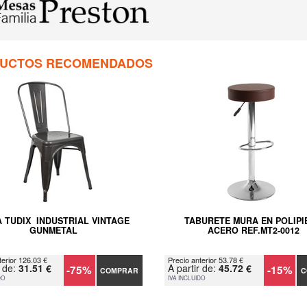
UCTOS RECOMENDADOS
A TUDIX INDUSTRIAL VINTAGE
TABURETE MURA EN POLIPI
GUNMETAL
ACERO REF.MT2-0012
terior 126.03 €
Precio anterior 53.78 €
r de:
31.51 €
A partir de:
45.72 €
-75%
-15%
COMPRAR
C
DO
IVA INCLUIDO