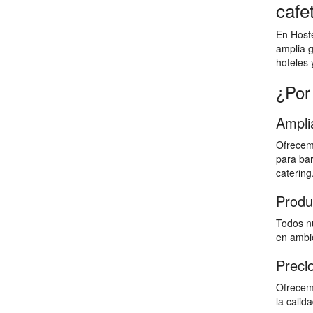
cafe
En Hoste
amplia g
hoteles 
¿Por
Ampli
Ofrecem
para bar
catering
Produ
Todos nu
en ambie
Preci
Ofrecem
la calid