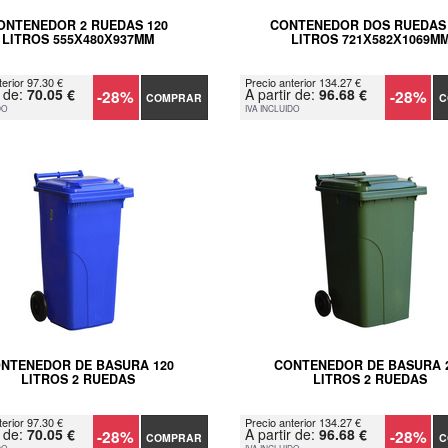
ONTENEDOR 2 RUEDAS 120
CONTENEDOR DOS RUEDAS 
LITROS 555Х480Х937MM
LITROS 721Х582Х1069M
terior 97.30 €
Precio anterior 134.27 €
r de:
70.05 €
A partir de:
96.68 €
-28%
-28%
COMPRAR
C
DO
IVA INCLUIDO
NTENEDOR DE BASURA 120
CONTENEDOR DE BASURA 
LITROS 2 RUEDAS
LITROS 2 RUEDAS
terior 97.30 €
Precio anterior 134.27 €
r de:
70.05 €
A partir de:
96.68 €
-28%
-28%
COMPRAR
C