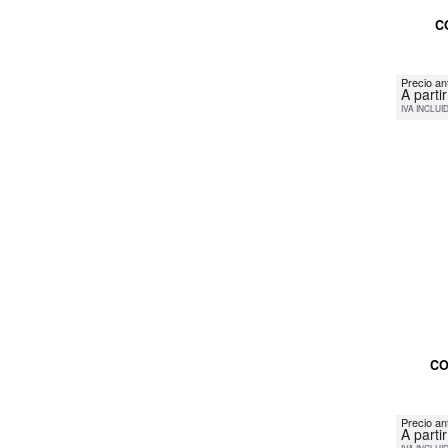
C
Precio an
A parti
IVA INCLUI
CO
Precio an
A parti