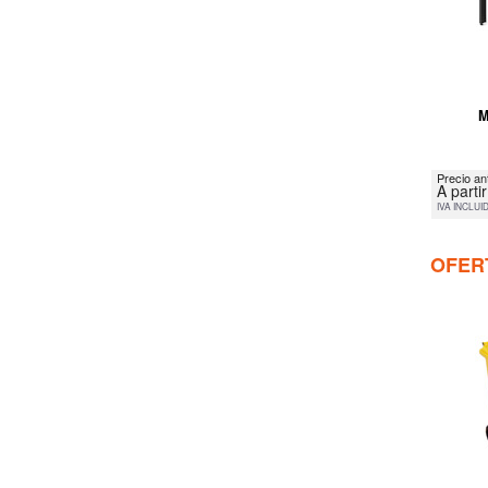
M
Precio an
A parti
IVA INCLUI
OFER