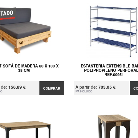
T SOFÁ DE MADERA 80 X 100 X
ESTANTERIA EXTENSIBLE BA
38 CM
POLIPROPILENO PERFORA
REF.00951
r de:
156.89 €
A partir de:
703.05 €
COMPRAR
C
DO
IVA INCLUIDO