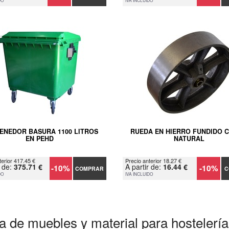
DO
IVA INCLUIDO
ENEDOR BASURA 1100 LITROS
RUEDA EN HIERRO FUNDIDO 
EN PEHD
NATURAL
terior 417.45 €
Precio anterior 18.27 €
r de:
375.71 €
A partir de:
16.44 €
-10%
-10%
COMPRAR
C
DO
IVA INCLUIDO
a de muebles y material para hostelería