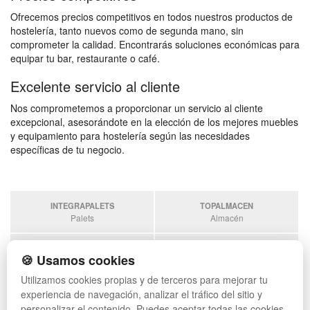
Ofrecemos precios competitivos en todos nuestros productos de
hostelería, tanto nuevos como de segunda mano, sin
comprometer la calidad. Encontrarás soluciones económicas para
equipar tu bar, restaurante o café.
Excelente servicio al cliente
Nos comprometemos a proporcionar un servicio al cliente
excepcional, asesorándote en la elección de los mejores muebles
y equipamiento para hostelería según las necesidades
específicas de tu negocio.
INTEGRAPALETS
TOPALMACEN
Palets
Almacén
SOBRANTESDESTOCKS
PALETSPLASTICO
🍪 Usamos cookies
Sobrantes
Palets de plástico
Utilizamos cookies propias y de terceros para mejorar tu
ESTANTERIASKIT
experiencia de navegación, analizar el tráfico del sitio y
Estanterias
personalizar el contenido. Puedes aceptar todas las cookies,