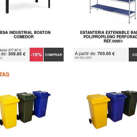
ESA INDUSTRIAL BOSTON
ESTANTERIA EXTENSIBLE BA
COMEDOR
POLIPROPILENO PERFORA
REF.00951
terior 377.87 €
A partir de:
703.05 €
r de:
309.85 €
-18%
COMPRAR
C
IVA INCLUIDO
DO
TAS