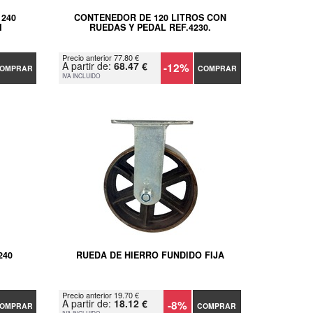
240
CONTENEDOR DE 120 LITROS CON
M
RUEDAS Y PEDAL REF.4230.
Precio anterior 77.80 €
A partir de:
68.47 €
-12%
OMPRAR
COMPRAR
IVA INCLUIDO
240
RUEDA DE HIERRO FUNDIDO FIJA
Precio anterior 19.70 €
A partir de:
18.12 €
-8%
OMPRAR
COMPRAR