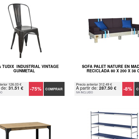
A TUDIX INDUSTRIAL VINTAGE
SOFA PALET NATURE EN MA
GUNMETAL
RECICLADA 80 X 200 X 38 
terior 126.03 €
Precio anterior 312.49 €
r de:
31.51 €
A partir de:
287.50 €
-75%
-8%
COMPRAR
C
DO
IVA INCLUIDO