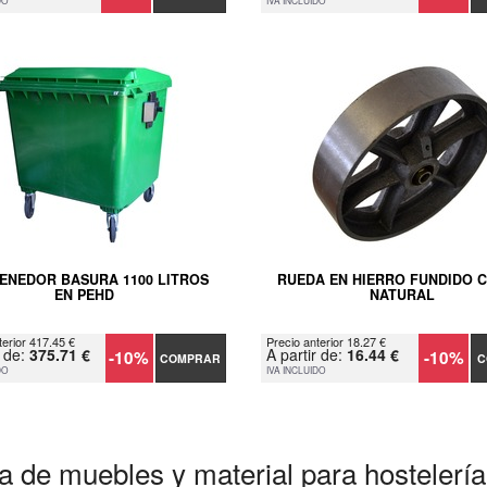
DO
IVA INCLUIDO
ENEDOR BASURA 1100 LITROS
RUEDA EN HIERRO FUNDIDO 
EN PEHD
NATURAL
terior 417.45 €
Precio anterior 18.27 €
r de:
375.71 €
A partir de:
16.44 €
-10%
-10%
COMPRAR
C
DO
IVA INCLUIDO
a de muebles y material para hostelería