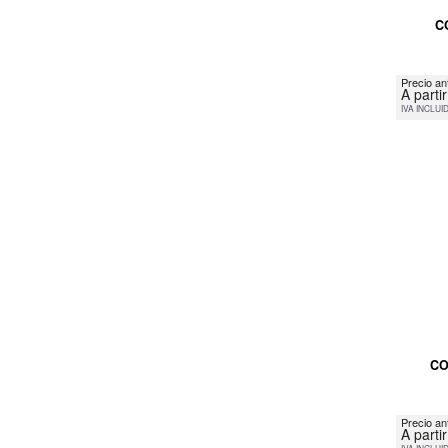
C
Precio an
A parti
IVA INCLUI
CO
Precio an
A parti