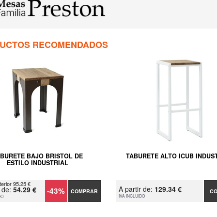
UCTOS RECOMENDADOS
BURETE BAJO BRISTOL DE
TABURETE ALTO ICUB INDUS
ESTILO INDUSTRIAL
terior 95.25 €
A partir de:
129.34 €
r de:
54.29 €
-43%
COMPRAR
C
IVA INCLUIDO
DO