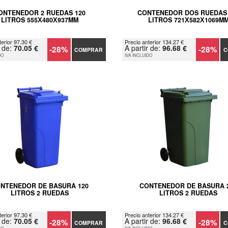
ONTENEDOR 2 RUEDAS 120
CONTENEDOR DOS RUEDAS 
LITROS 555Х480Х937MM
LITROS 721Х582Х1069M
terior 97.30 €
Precio anterior 134.27 €
r de:
70.05 €
A partir de:
96.68 €
-28%
-28%
COMPRAR
C
DO
IVA INCLUIDO
NTENEDOR DE BASURA 120
CONTENEDOR DE BASURA 
LITROS 2 RUEDAS
LITROS 2 RUEDAS
terior 97.30 €
Precio anterior 134.27 €
r de:
70.05 €
A partir de:
96.68 €
-28%
-28%
COMPRAR
C