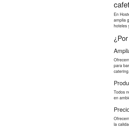
cafe
En Hoste
amplia g
hoteles 
¿Por
Ampli
Ofrecem
para bar
catering
Produ
Todos nu
en ambie
Preci
Ofrecem
la calid