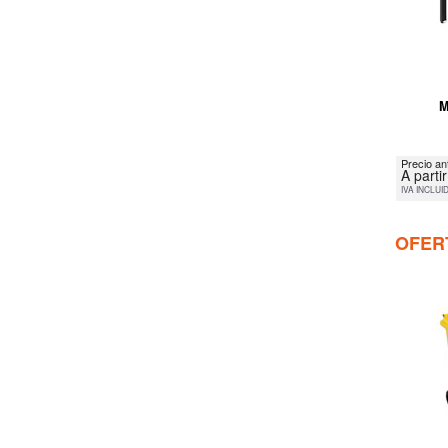
M
Precio an
A parti
IVA INCLUI
OFER