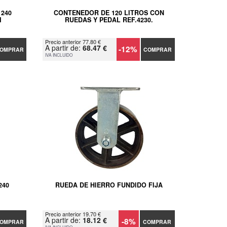
240
CONTENEDOR DE 120 LITROS CON
M
RUEDAS Y PEDAL REF.4230.
Precio anterior 77.80 €
A partir de:
68.47 €
-12%
OMPRAR
COMPRAR
IVA INCLUIDO
240
RUEDA DE HIERRO FUNDIDO FIJA
Precio anterior 19.70 €
A partir de:
18.12 €
-8%
OMPRAR
COMPRAR