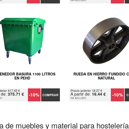
DO
IVA INCLUIDO
ENEDOR BASURA 1100 LITROS
RUEDA EN HIERRO FUNDIDO 
EN PEHD
NATURAL
terior 417.45 €
Precio anterior 18.27 €
r de:
375.71 €
A partir de:
16.44 €
-10%
-10%
COMPRAR
C
DO
IVA INCLUIDO
a de muebles y material para hostelería