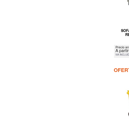
SOF
R
Precio an
A parti
IVA INCLUI
OFER