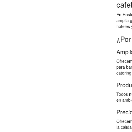
cafe
En Hoste
amplia g
hoteles 
¿Por
Ampli
Ofrecem
para bar
catering
Produ
Todos nu
en ambie
Preci
Ofrecem
la calid