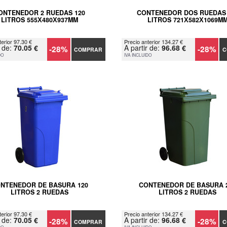
ONTENEDOR 2 RUEDAS 120
CONTENEDOR DOS RUEDAS 
LITROS 555Х480Х937MM
LITROS 721Х582Х1069M
terior 97.30 €
Precio anterior 134.27 €
r de:
70.05 €
A partir de:
96.68 €
-28%
-28%
COMPRAR
C
DO
IVA INCLUIDO
NTENEDOR DE BASURA 120
CONTENEDOR DE BASURA 
LITROS 2 RUEDAS
LITROS 2 RUEDAS
terior 97.30 €
Precio anterior 134.27 €
r de:
70.05 €
A partir de:
96.68 €
-28%
-28%
COMPRAR
C