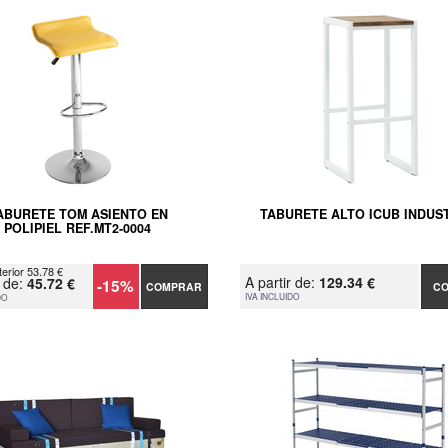
ABURETE TOM ASIENTO EN
TABURETE ALTO ICUB INDUS
POLIPIEL REF.MT2-0004
terior 53.78 €
A partir de:
129.34 €
r de:
45.72 €
-15%
COMPRAR
C
IVA INCLUIDO
DO