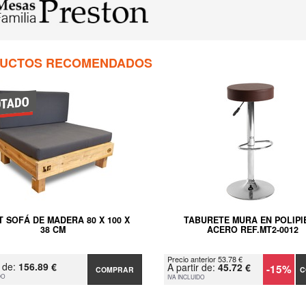
UCTOS RECOMENDADOS
T SOFÁ DE MADERA 80 X 100 X
TABURETE MURA EN POLIPI
38 CM
ACERO REF.MT2-0012
Precio anterior 53.78 €
r de:
156.89 €
A partir de:
45.72 €
-15%
COMPRAR
C
DO
IVA INCLUIDO