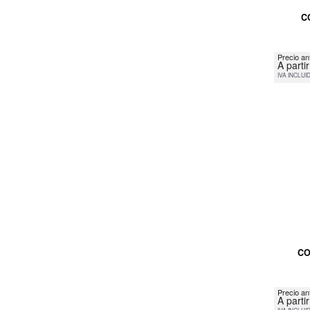
C
Precio an
A parti
IVA INCLUI
CO
Precio an
A parti