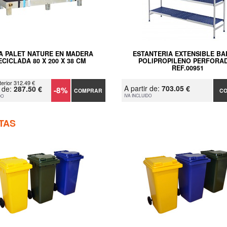
A PALET NATURE EN MADERA
ESTANTERIA EXTENSIBLE BA
ECICLADA 80 X 200 X 38 CM
POLIPROPILENO PERFORA
REF.00951
terior 312.49 €
A partir de:
703.05 €
r de:
287.50 €
-8%
COMPRAR
C
IVA INCLUIDO
DO
TAS