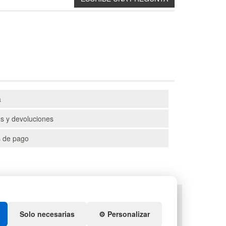
a
s y devoluciones
 de pago
TS
DEPORTES
ENEDORES DE PLÁSTICO
ARTÍCULOS DE NATACIÓN
Solo necesarias
⚙️ Personalizar
IDACIÓN Y SOBRANTES
PALETS DE PLÁSTICO