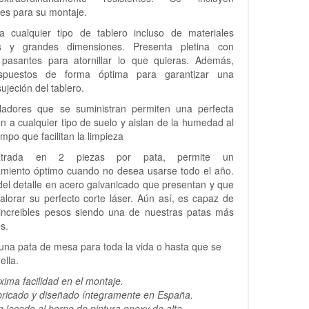
res para su montaje.
a cualquier tipo de tablero incluso de materiales
es y grandes dimensiones. Presenta pletina con
 pasantes para atornillar lo que quieras. Además,
ispuestos de forma óptima para garantizar una
sujeción del tablero.
ladores que se suministran permiten una perfecta
n a cualquier tipo de suelo y aislan de la humedad al
mpo que facilitan la limpieza
tatrada en 2 piezas por pata, permite un
miento óptimo cuando no desea usarse todo el año.
el detalle en acero galvanicado que presentan y que
alorar su perfecto corte láser. Aún así, es capaz de
 increibles pesos siendo una de nuestras patas más
es.
na pata de mesa para toda la vida o hasta que se
ella.
ima facilidad en el montaje.
ricado y diseñado íntegramente en España.
 lacado al horno de pintura epoxy de alta