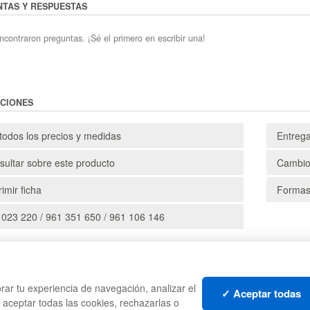
TAS Y RESPUESTAS
ncontraron preguntas. ¡Sé el primero en escribir una!
CIONES
todos los precios y medidas
Entreg
ultar sobre este producto
Cambio
imir ficha
Formas
 023 220 / 961 351 650 / 961 106 146
CAJAS
PALE
rar tu experiencia de navegación, analizar el
TES
ESTANTERÍAS
CONT
✓ Aceptar todas
s aceptar todas las cookies, rechazarlas o
MANUTENCIÓN
LIQU