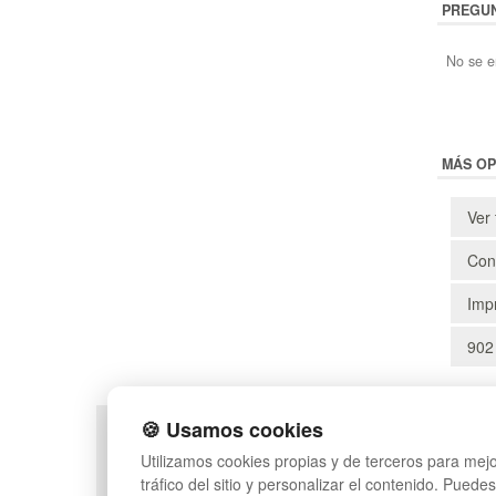
PREGUN
No se e
MÁS OP
Ver 
Cons
Impr
902
🍪 Usamos cookies
POLÍTICA DE PRIVACIDAD
MAPA WEB
Utilizamos cookies propias y de terceros para mejo
CONDICIONES DE USO
PREGUNTAS FRECUEN
tráfico del sitio y personalizar el contenido. Puede
CAMBIOS Y DEVOLUCIONES
INGRESA A TU CUENTA