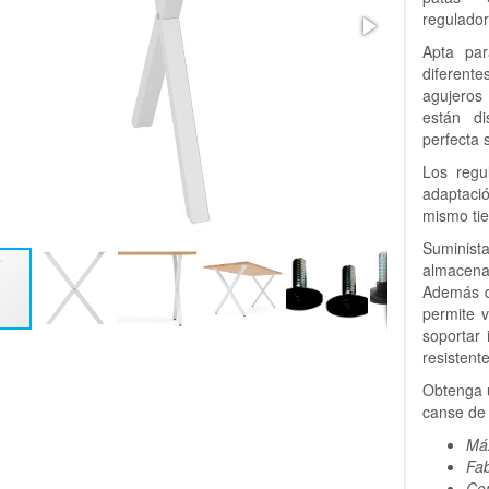
regulado
Apta par
diferent
agujeros
están d
perfecta 
Los regu
adaptació
mismo tie
Suminis
almacena
Además d
permite v
soportar
resistent
Obtenga u
canse de 
Máx
Fab
Con