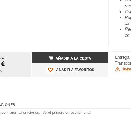
res
Cor
Reg
par
Rec
em
de:
Entrega 
AÑADIR A LA CESTA
 €
Transpor
Avis
AÑADIR A FAVORITOS
do
ACIONES
contraron valoraciones. ¡Sé el primero en escribir una!