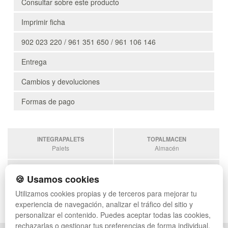
Consultar sobre este producto
Imprimir ficha
902 023 220 / 961 351 650 / 961 106 146
Entrega
Cambios y devoluciones
Formas de pago
INTEGRAPALETS
TOPALMACEN
Palets
Almacén
SOBRANTESDESTOCKS
PALETSPLASTICO
🍪 Usamos cookies
Sobrantes
Palets de plástico
Utilizamos cookies propias y de terceros para mejorar tu
ESTANTERIASKIT
experiencia de navegación, analizar el tráfico del sitio y
Estanterias
personalizar el contenido. Puedes aceptar todas las cookies,
rechazarlas o gestionar tus preferencias de forma individual.