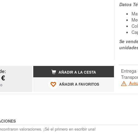
Datos Té
Mat
Me
Col
Cap
Se vende
unidade
de:
Entrega 
AÑADIR A LA CESTA
 €
Transpor
Avis
AÑADIR A FAVORITOS
do
ACIONES
contraron valoraciones. ¡Sé el primero en escribir una!