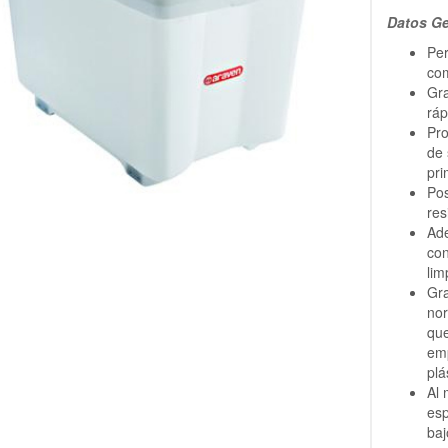
Datos Ge
Per
com
Gra
ráp
Pro
de 
pri
Pos
res
Ade
con
lim
Gra
nor
que
em
plá
Al 
esp
baj