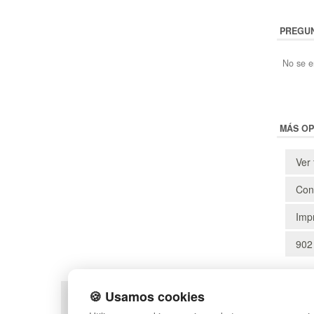
PREGUN
No se e
MÁS OP
Ver 
Cons
Impr
902
🍪 Usamos cookies
POLÍTICA DE PRIVACIDAD
MAPA WEB