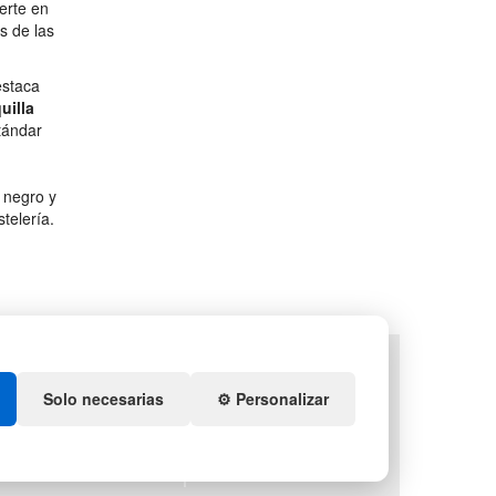
erte en
s de las
staca
uilla
tándar
 negro y
telería.
TS
DEPORTES
ENEDORES DE PLÁSTICO
ARTÍCULOS DE NATACIÓN
Solo necesarias
⚙️ Personalizar
IDACIÓN Y SOBRANTES
PALETS DE PLÁSTICO
S DE NAVIDAD