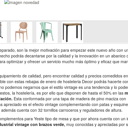
eparado, son la mejor motivación para empezar este nuevo año con u
hecho podrás decantarse por la calidad y la innovación en un abanico 
ra optimizar y ofrecer un servicio mucho más óptimo y eficaz que mar
quipamiento de calidad, pero encontrar calidad y precios comedidos e
ible con estas rebajas de enero de hosteleria Decor podrás hacerte con
 no podemos negarnos que el estilo vintage es una tendencia y lo pod
stos, la hostelería, es por ello que disponen de hasta el 50% en las
m
dación.
Esta conformada por una tapa de madera de pino maciza con
s apreciado es el efecto vintage complementando con patas y esquine
, además cuenta con 32 tornillos carroceros y reguladores de altura.
 complementos para Yeste tipo de mesa y que por ahora cuenta con un i
ndustrial vintage con brazos verde,
muy conocidas y apreciadas por se