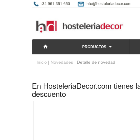
+34 961 351 650
info@hosteleriadecor.com
PRODUCTOS
Inicio
|
Novedades
| Detalle de novedad
En HosteleriaDecor.com tienes l
descuento