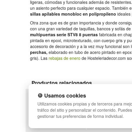
ligeras, cómodas y funcionales además de resistentes. 
un asiento perfecto para cualquier espacio. También es
sillas apilables monobloc en polipropileno
ideales
Otra zona que es de gran importancia y donde consigu
con una gran variedad de taquillas, bancos y sofás de
multipuertas serie STV8 8 puertas
fabricada en chap
pintada en epoxi, microtexturado, con cuerpo gris y pu
accesorio de decoración y a la vez muy funcional son
perchas,
elaborado en tubo de acero pintado en epoxi,
gris). Las
rebajas de enero
de Hosteleriadecor.com so
Productos relacionados
🍪 Usamos cookies
POLÍTICA DE PRIVACIDAD
MAPA WEB
Utilizamos cookies propias y de terceros para mejo
CONDICIONES DE USO
PREGUNTAS FRECUEN
tráfico del sitio y personalizar el contenido. Puede
CAMBIOS Y DEVOLUCIONES
INGRESA A TU CUENTA
gestionar tus preferencias de forma individual.
CONTACTO
QUIENES SOMOS