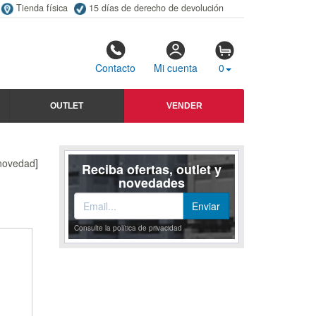
Tienda física
15 días de derecho de devolución
Contacto
Mi cuenta
0
OUTLET
VENDER
 novedad
]
Reciba ofertas, outlet y
novedades
Consulte la política de privacidad