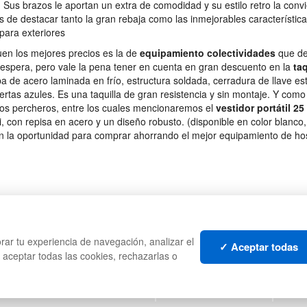
Sus brazos le aportan un extra de comodidad y su estilo retro la convi
 de destacar tanto la gran rebaja como las inmejorables característica
 para exteriores
en los mejores precios es la de
equipamiento colectividades
que de
 espera, pero vale la pena tener en cuenta en gran descuento en la
taq
a de acero laminada en frío, estructura soldada, cerradura de llave es
ertas azules. Es una taquilla de gran resistencia y sin montaje. Y como
 los percheros, entre los cuales mencionaremos el
vestidor portátil 25
 con repisa en acero y un diseño robusto. (disponible en color blanco,
n la oportunidad para comprar ahorrando el mejor equipamiento de hos
CAJAS
PALE
rar tu experiencia de navegación, analizar el
TES
ESTANTERÍAS
CONT
✓ Aceptar todas
s aceptar todas las cookies, rechazarlas o
MANUTENCIÓN
LIQU
GESTIÓN DE RESIDUOS
LOTE