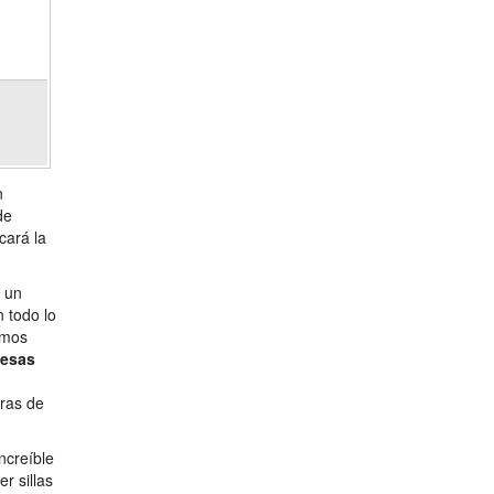
n
de
cará la
n un
 todo lo
emos
esas
ras de
ncreíble
r sillas