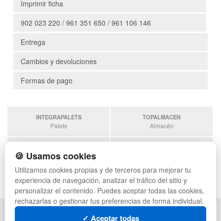
Imprimir ficha
902 023 220 / 961 351 650 / 961 106 146
Entrega
Cambios y devoluciones
Formas de pago
INTEGRAPALETS
TOPALMACEN
Palets
Almacén
SOBRANTESDESTOCKS
PALETSPLASTICO
🍪 Usamos cookies
Sobrantes
Palets de plástico
Utilizamos cookies propias y de terceros para mejorar tu
ESTANTERIASKIT
experiencia de navegación, analizar el tráfico del sitio y
Estanterias
personalizar el contenido. Puedes aceptar todas las cookies,
rechazarlas o gestionar tus preferencias de forma individual.
POLÍTICA DE PRIVACIDAD
MAPA WEB
✓ Aceptar todas