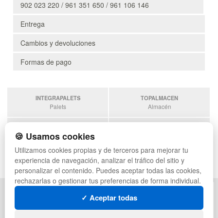
902 023 220 / 961 351 650 / 961 106 146
Entrega
Cambios y devoluciones
Formas de pago
INTEGRAPALETS
TOPALMACEN
Palets
Almacén
SOBRANTESDESTOCKS
PALETSPLASTICO
🍪 Usamos cookies
Sobrantes
Palets de plástico
Utilizamos cookies propias y de terceros para mejorar tu
ESTANTERIASKIT
experiencia de navegación, analizar el tráfico del sitio y
Estanterias
personalizar el contenido. Puedes aceptar todas las cookies,
rechazarlas o gestionar tus preferencias de forma individual.
POLÍTICA DE PRIVACIDAD
MAPA WEB
✓ Aceptar todas
CONDICIONES DE USO
PREGUNTAS FRECUENTES
CAMBIOS Y DEVOLUCIONES
INGRESA A TU CUENTA