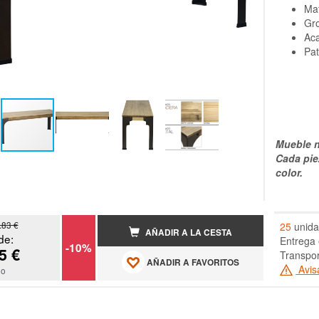
Mat
Gro
Aca
Pat
Mueble n
Cada pie
color.
.83 €
25
unida
AÑADIR A LA CESTA
de:
Entrega 
-10%
5 €
Transpor
AÑADIR A FAVORITOS
Avis
do