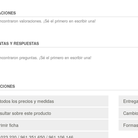
ACIONES
contraron valoraciones. ¡Sé el primero en escribir una!
TAS Y RESPUESTAS
ncontraron preguntas. ¡Sé el primero en escribir una!
CIONES
todos los precios y medidas
Entreg
ultar sobre este producto
Cambio
imir ficha
Formas
 023 220 / 961 351 650 / 961 106 146