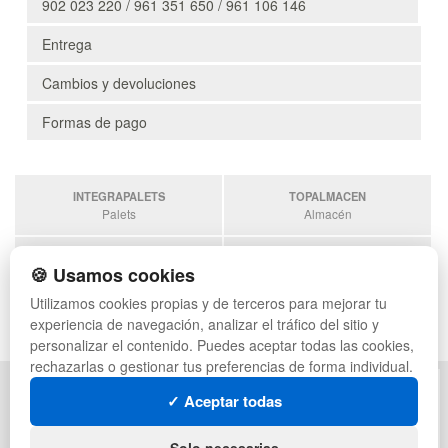
902 023 220 / 961 351 650 / 961 106 146
Entrega
Cambios y devoluciones
Formas de pago
INTEGRAPALETS
TOPALMACEN
Palets
Almacén
SOBRANTESDESTOCKS
PALETSPLASTICO
🍪 Usamos cookies
Sobrantes
Palets de plástico
Utilizamos cookies propias y de terceros para mejorar tu
ESTANTERIASKIT
experiencia de navegación, analizar el tráfico del sitio y
Estanterias
personalizar el contenido. Puedes aceptar todas las cookies,
rechazarlas o gestionar tus preferencias de forma individual.
POLÍTICA DE PRIVACIDAD
MAPA WEB
✓ Aceptar todas
CONDICIONES DE USO
PREGUNTAS FRECUENTES
CAMBIOS Y DEVOLUCIONES
INGRESA A TU CUENTA