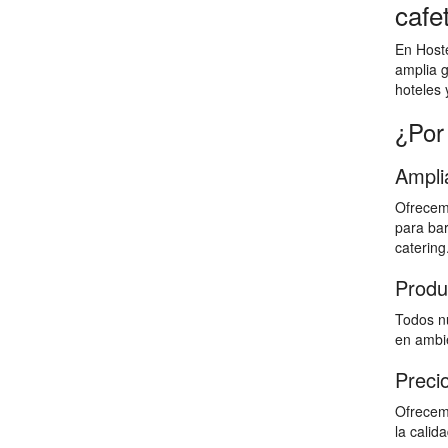
cafe
En Hoste
amplia g
hoteles 
¿Por
Ampli
Ofrecem
para bar
catering
Produ
Todos nu
en ambie
Preci
Ofrecem
la calid