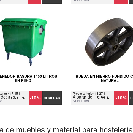
DO
IVA INCLUIDO
ENEDOR BASURA 1100 LITROS
RUEDA EN HIERRO FUNDIDO 
EN PEHD
NATURAL
terior 417.45 €
Precio anterior 18.27 €
r de:
375.71 €
A partir de:
16.44 €
-10%
-10%
COMPRAR
C
DO
IVA INCLUIDO
a de muebles y material para hostelería