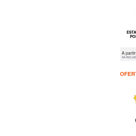
EST
PO
A parti
IVA INCLUI
OFER