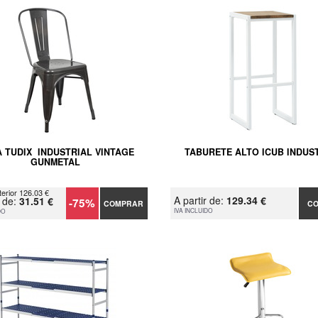
A TUDIX INDUSTRIAL VINTAGE
TABURETE ALTO ICUB INDUS
GUNMETAL
terior 126.03 €
A partir de:
129.34 €
r de:
31.51 €
-75%
COMPRAR
C
IVA INCLUIDO
DO