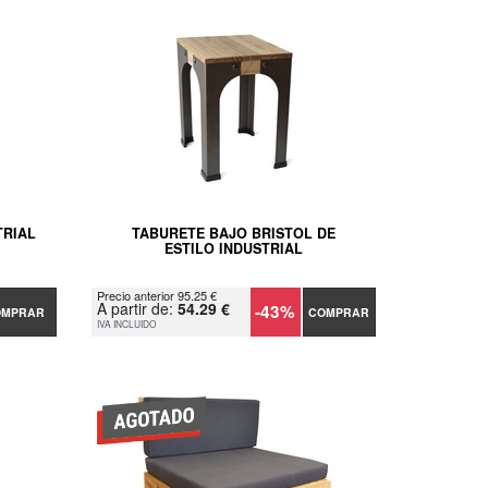
TRIAL
TABURETE BAJO BRISTOL DE
ESTILO INDUSTRIAL
Precio anterior 95.25 €
A partir de:
54.29 €
-43%
OMPRAR
COMPRAR
IVA INCLUIDO