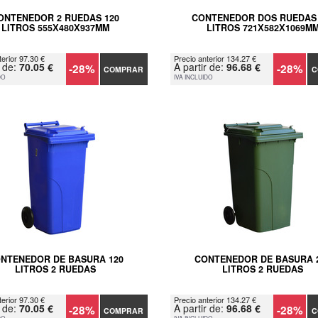
ONTENEDOR 2 RUEDAS 120
CONTENEDOR DOS RUEDAS 
LITROS 555Х480Х937MM
LITROS 721Х582Х1069M
terior 97.30 €
Precio anterior 134.27 €
r de:
70.05 €
A partir de:
96.68 €
-28%
-28%
COMPRAR
C
DO
IVA INCLUIDO
NTENEDOR DE BASURA 120
CONTENEDOR DE BASURA 
LITROS 2 RUEDAS
LITROS 2 RUEDAS
terior 97.30 €
Precio anterior 134.27 €
r de:
70.05 €
A partir de:
96.68 €
-28%
-28%
COMPRAR
C