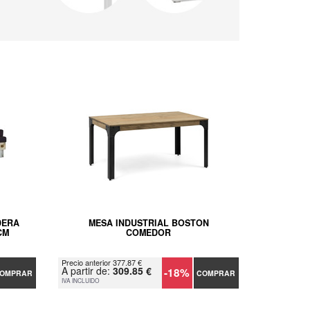
DERA
MESA INDUSTRIAL BOSTON
CM
COMEDOR
Precio anterior 377.87 €
A partir de:
309.85 €
-18%
OMPRAR
COMPRAR
IVA INCLUIDO