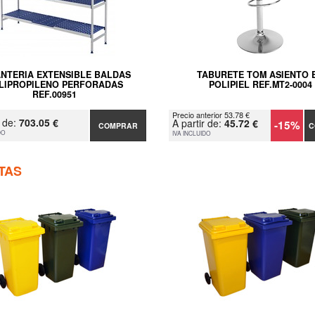
ANTERIA EXTENSIBLE BALDAS
TABURETE TOM ASIENTO 
LIPROPILENO PERFORADAS
POLIPIEL REF.MT2-0004
REF.00951
Precio anterior 53.78 €
r de:
703.05 €
A partir de:
45.72 €
-15%
COMPRAR
C
DO
IVA INCLUIDO
TAS