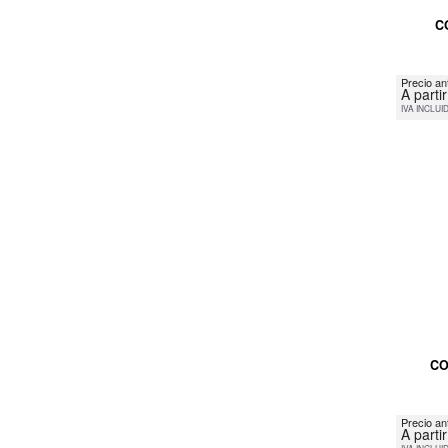
C
Precio an
A parti
IVA INCLUI
CO
Precio an
A parti