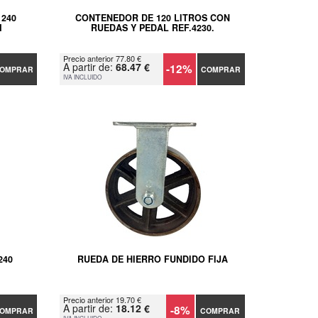
240
CONTENEDOR DE 120 LITROS CON
M
RUEDAS Y PEDAL REF.4230.
Precio anterior 77.80 €
A partir de:
68.47 €
-12%
OMPRAR
COMPRAR
IVA INCLUIDO
240
RUEDA DE HIERRO FUNDIDO FIJA
Precio anterior 19.70 €
A partir de:
18.12 €
-8%
OMPRAR
COMPRAR