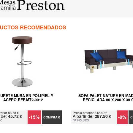
UCTOS RECOMENDADOS
URETE MURA EN POLIPIEL Y
SOFA PALET NATURE EN MA
ACERO REF.MT2-0012
RECICLADA 80 X 200 X 38 
terior 53.78 €
Precio anterior 312.49 €
r de:
45.72 €
A partir de:
287.50 €
-15%
-8%
COMPRAR
C
DO
IVA INCLUIDO