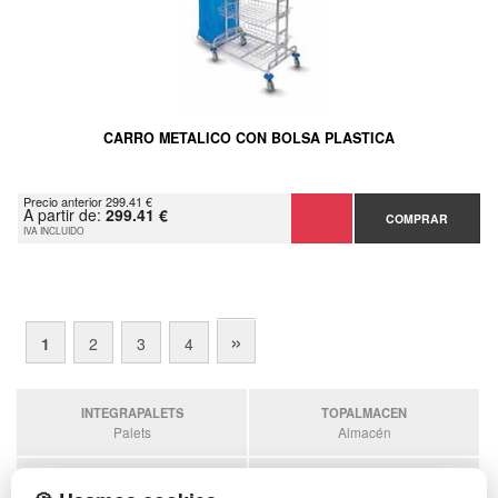
CARRO METALICO CON BOLSA PLASTICA
Precio anterior 299.41 €
A partir de:
299.41 €
COMPRAR
IVA INCLUIDO
»
1
2
3
4
INTEGRAPALETS
TOPALMACEN
Palets
Almacén
SOBRANTESDESTOCKS
PALETSPLASTICO